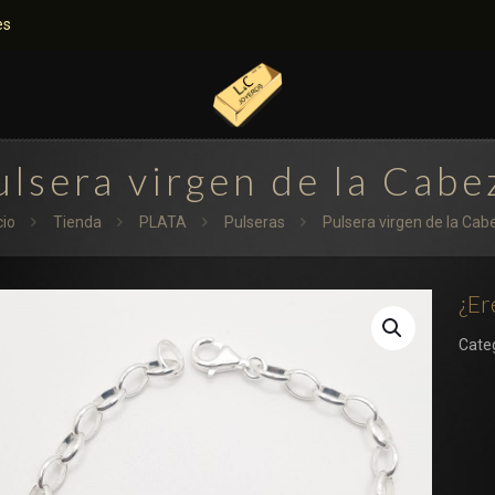
es
ulsera virgen de la Cabe
cio
Tienda
PLATA
Pulseras
Pulsera virgen de la Cab
¿Er
Cate