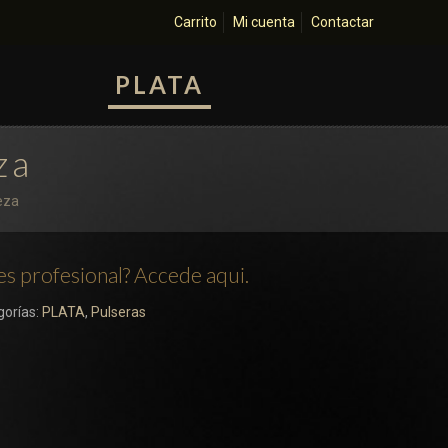
Carrito
Mi cuenta
Contactar
PLATA
za
eza
es profesional? Accede aqui.
gorías:
PLATA
,
Pulseras