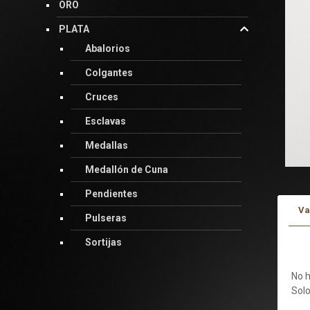
ORO
PLATA
Abalorios
Colgantes
Cruces
Esclavas
Medallas
Medallón de Cuna
Pendientes
Va
Pulseras
V
Sortijas
No h
Solo