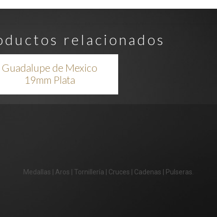
oductos relacionados
Guadalupe de Mexico
19mm Plata
Medallas | Aros | Tornillería | Cruces | Cadenas | Pulseras.