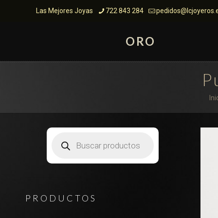
Las Mejores Joyas
722 843 284
pedidos@lcjoyeros.
ORO
P
Ini
Búsqueda
de
productos
PRODUCTOS