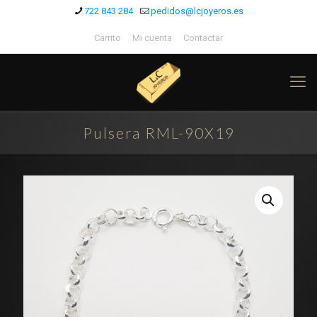
722 843 284
pedidos@lcjoyeros.es
Carrito
Mi cuenta
Contactar
Pulsera RML-90X19