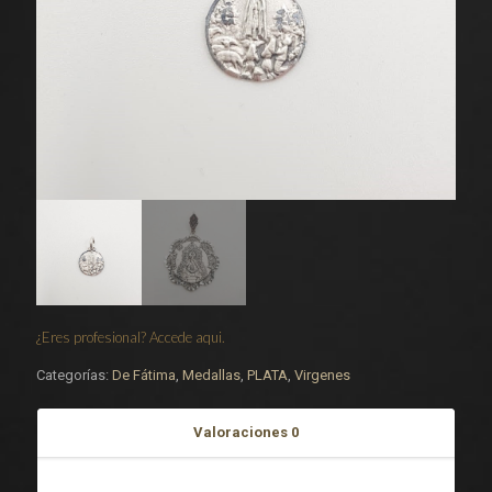
¿Eres profesional? Accede aqui.
Categorías:
De Fátima
,
Medallas
,
PLATA
,
Virgenes
Valoraciones
0
Valoraciones