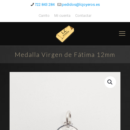
722 843 284
pedidos@lcjoyeros.es
Carrito
Mi cuenta
Contactar
Medalla Virgen de Fátima 12mm