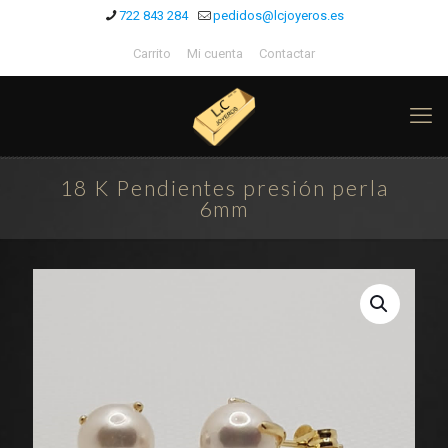
722 843 284
pedidos@lcjoyeros.es
Carrito
Mi cuenta
Contactar
18 K Pendientes presión perla
6mm