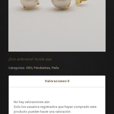
¿Eres profesional? Accede aqui.
Categorías:
ORO
,
Pendientes
,
Perla
Valoraciones
0
Valoraciones
No hay valoraciones aún.
Solo los usuarios registrados que hayan comprado este
producto pueden hacer una valoración.