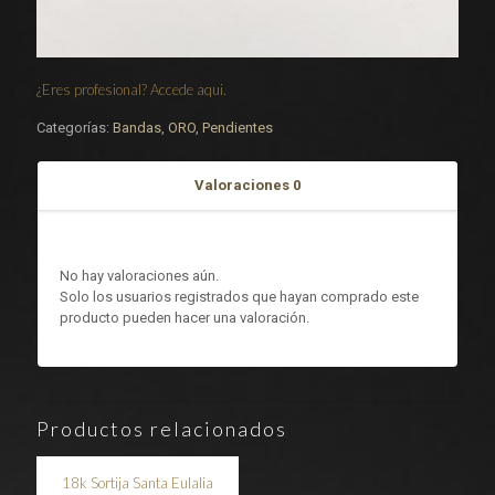
¿Eres profesional? Accede aqui.
Categorías:
Bandas
,
ORO
,
Pendientes
Valoraciones
0
Valoraciones
No hay valoraciones aún.
Solo los usuarios registrados que hayan comprado este
producto pueden hacer una valoración.
Productos relacionados
18k Sortija Santa Eulalia