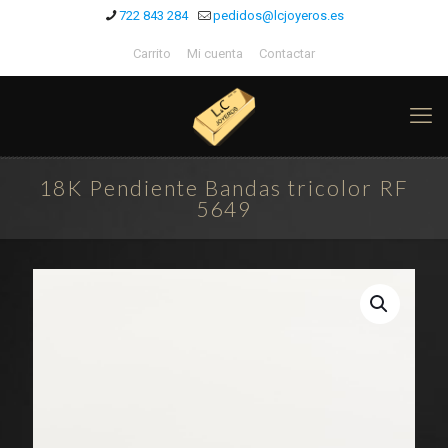
722 843 284
pedidos@lcjoyeros.es
Carrito
Mi cuenta
Contactar
18K Pendiente Bandas tricolor RF
5649