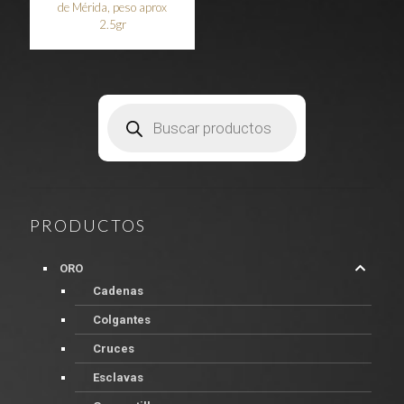
de Mérida, peso aprox
2.5gr
Búsqueda
de
productos
PRODUCTOS
ORO
Cadenas
Colgantes
Cruces
Esclavas