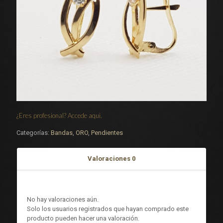
¿Eres profesional? Accede aqui.
Categorías:
Bandas
,
ORO
,
Pendientes
Valoraciones
0
Valoraciones
No hay valoraciones aún.
Solo los usuarios registrados que hayan comprado este
producto pueden hacer una valoración.