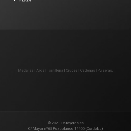
PLATA
Medallas | Aros | Tornillería | Cruces | Cadenas | Pulseras.
© 2021 LcJoyeros.es
C/ Mayor nº65 Pozoblanco 14400 (Córdoba)