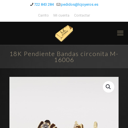
722 843 284
pedidos@lcjoyeros.es
Carrito
Mi cuenta
Contactar
18K Pendiente Bandas circonita M-
16006