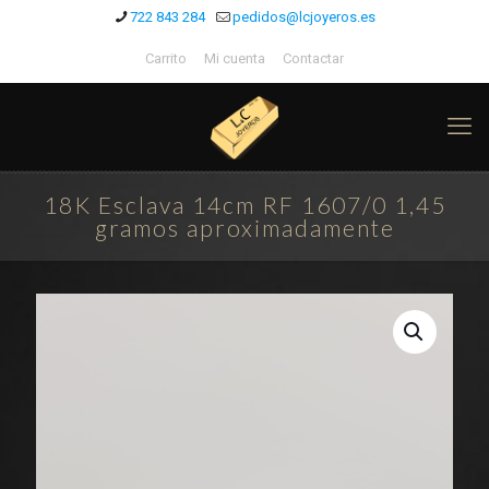
722 843 284
pedidos@lcjoyeros.es
Carrito
Mi cuenta
Contactar
18K Esclava 14cm RF 1607/0 1,45
gramos aproximadamente